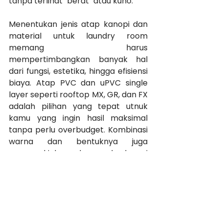
tanpa terlihat "berat" atau kuno.
Menentukan jenis atap kanopi dan 
material untuk laundry room 
memang harus 
mempertimbangkan banyak hal 
dari fungsi, estetika, hingga efisiensi 
biaya. Atap PVC dan uPVC single 
layer seperti rooftop MX, GR, dan FX 
adalah pilihan yang tepat utnuk 
kamu yang ingin hasil maksimal 
tanpa perlu overbudget. Kombinasi 
warna dan bentuknya juga 
memungkinkan kamu berkreasi 
sesuai karakter rumah. Jadi, tunggu 
apa lagi? Saatnya upgrade atap 
rumahmu biar makin nyaman dan 
stylish!