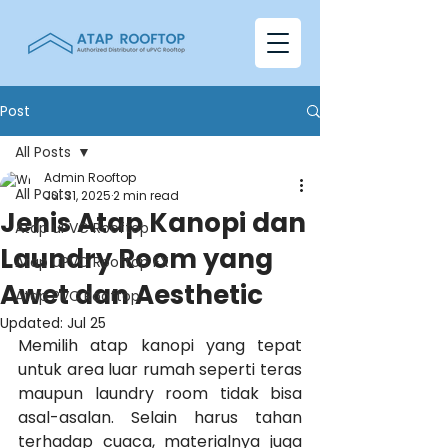
Post
All Posts
Admin Rooftop
All Posts
Jul 31, 2025
2 min read
Jenis Atap Kanopi dan
Atap uPVC Rooftop
Laundry Room yang
Atap uPVC Rooftop FX
Awet dan Aesthetic
Atap PVC Rooftop
Updated:
Jul 25
Memilih atap kanopi yang tepat 
untuk area luar rumah seperti teras 
maupun laundry room tidak bisa 
asal-asalan. Selain harus tahan 
terhadap cuaca, materialnya juga 