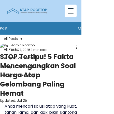
Post
All Posts
Admin Rooftop
All Posts
Nov 27, 2025
3 min read
STOP Tertipu! 5 Fakta
Atap uPVC Rooftop
Mencengangkan Soal
Atap uPVC Rooftop FX
Harga Atap
Atap PVC Rooftop
Gelombang Paling
Hemat
Updated:
Jul 25
Anda mencari solusi atap yang kuat, 
tahan lama, dan gak bikin kantong 